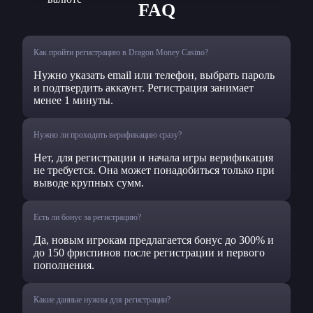
FAQ
Как пройти регистрацию в Dragon Money Casino?
Нужно указать email или телефон, выбрать пароль
и подтвердить аккаунт. Регистрация занимает
менее 1 минуты.
Нужно ли проходить верификацию сразу?
Нет, для регистрации и начала игры верификация
не требуется. Она может понадобиться только при
выводе крупных сумм.
Есть ли бонус за регистрацию?
Да, новым игрокам предлагается бонус до 300% и
до 150 фриспинов после регистрации и первого
пополнения.
Какие данные нужны для регистрации?