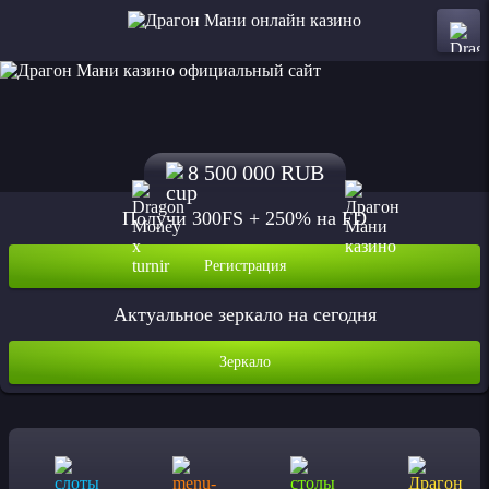
8 500 000 RUB
Получи 300FS + 250% на FD
Регистрация
Актуальное зеркало на сегодня
Зеркало