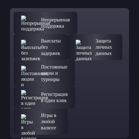
Непрерывная
поддержка
Выплаты
Защита
без
личных
задержек
данных
Постоянные
акции и
турниры
Регистрация
в один клик
Игры в
любой
валюте