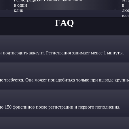
FAQ
и подтвердить аккаунт. Регистрация занимает менее 1 минуты.
не требуется. Она может понадобиться только при выводе крупн
до 150 фриспинов после регистрации и первого пополнения.