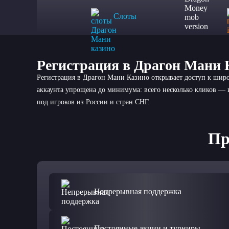
Слоты
Регистрация в Драгон Мани К
Регистрация в Драгон Мани Казино открывает доступ к шир
аккаунта упрощена до минимума: всего несколько кликов —
под игроков из России и стран СНГ.
Пр
Непрерывная поддержка
Постоянные акции и турниры