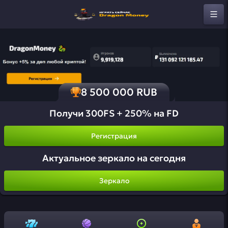
8 500 000 RUB
Получи 300FS + 250% на FD
Регистрация
Актуальное зеркало на сегодня
Зеркало