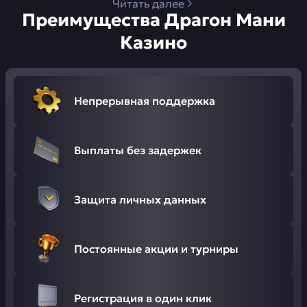
Читать далее
Преимущества Драгон Мани
Казино
Непрерывная поддержка
Выплаты без задержек
Защита личных данных
Постоянные акции и турниры
Регистрация в один клик